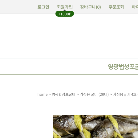
로그인
회원가입
장바구니(
0
)
주문조회
마
+1000P
영광법성포
home
>
영광법성포굴비
>
가정용 굴비 (20미)
> 가정용굴비 4호 (