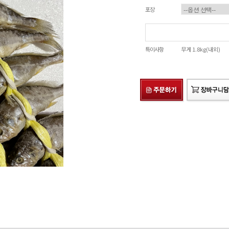
포장
특이사항
무게 1.8kg(내외)