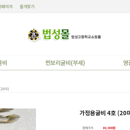
이페이지
즐겨찾기
굴비
찐보리굴비(부세)
영
20미)
가정용굴비 4호 (20
판매가격
80,000
원