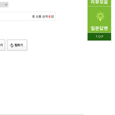
리뷰모음
총 상품 금액
0
원
질문답변
T O P