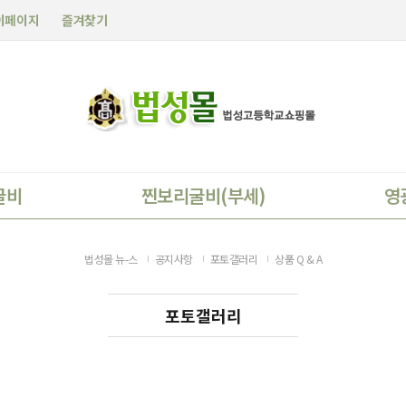
이페이지
즐겨찾기
굴비
찐보리굴비(부세)
영
법성몰 뉴-스
공지사항
포토갤러리
상품 Q & A
포토갤러리