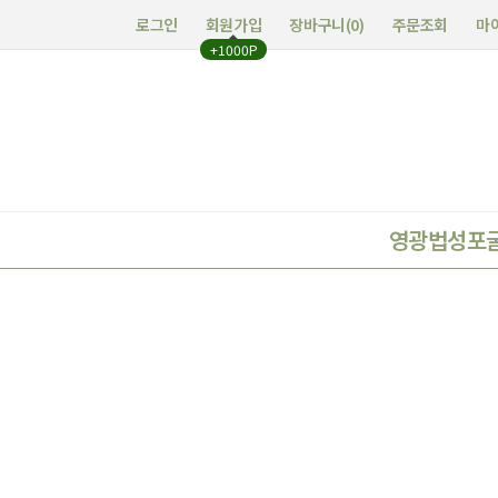
로그인
회원가입
장바구니(
0
)
주문조회
마
+1000P
영광법성포