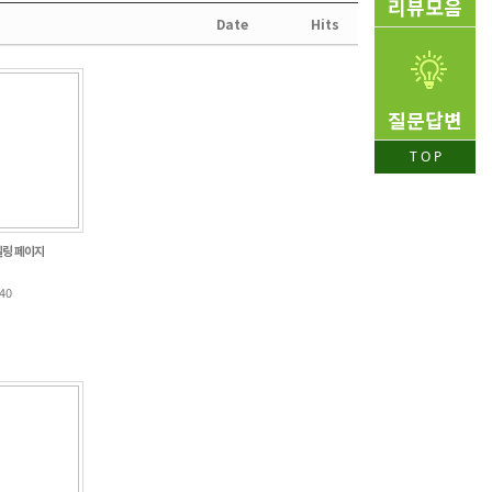
리뷰모음
Date
Hits
질문답변
T O P
일링 페이지
:40