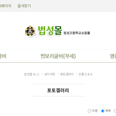
이페이지
즐겨찾기
굴비
찐보리굴비(부세)
영
법성몰 뉴-스
공지사항
포토갤러리
상품 Q & A
포토갤러리
이름
제목