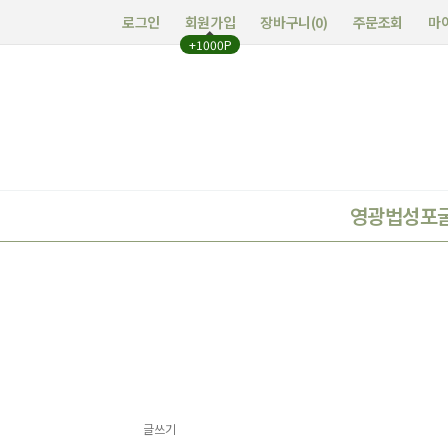
로그인
회원가입
장바구니(
0
)
주문조회
마
+1000P
영광법성포
글쓰기