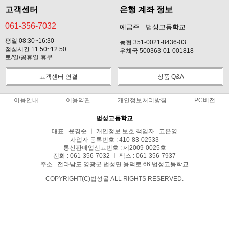
고객센터
은행 계좌 정보
061-356-7032
예금주 : 법성고등학교
평일 08:30~16:30
농협 351-0021-8436-03
점심시간 11:50~12:50
우체국 500363-01-001818
토/일/공휴일 휴무
고객센터 연결
상품 Q&A
이용안내
이용약관
개인정보처리방침
PC버전
법성고등학교
대표 : 윤경순 ㅣ 개인정보 보호 책임자 : 고은영
사업자 등록번호 : 410-83-02533
통신판매업신고번호 : 제2009-0025호
전화 : 061-356-7032 ㅣ 팩스 : 061-356-7937
주소 : 전라남도 영광군 법성면 용덕로 66 법성고등학교
COPYRIGHT(C)법성몰 ALL RIGHTS RESERVED.