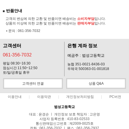
반품안내
고객의 변심에 의한 교환 및 반품이면 배송비는
소비자부담
입니다.
상품의 이상에 의한 교환 및 반품이면 배송비는
판매자부담
입니다.
문의 :
061-356-7032
고객센터
은행 계좌 정보
061-356-7032
예금주 : 법성고등학교
평일 08:30~16:30
농협 351-0021-8436-03
점심시간 11:50~12:50
우체국 500363-01-001818
토/일/공휴일 휴무
고객센터 연결
상품 Q&A
이용안내
이용약관
개인정보처리방침
PC버전
법성고등학교
대표 : 윤경순 ㅣ 개인정보 보호 책임자 : 고은영
사업자 등록번호 : 410-83-02533
통신판매업신고번호 : 제2009-0025호
전화 : 061-356-7032 ㅣ 팩스 : 061-356-7937