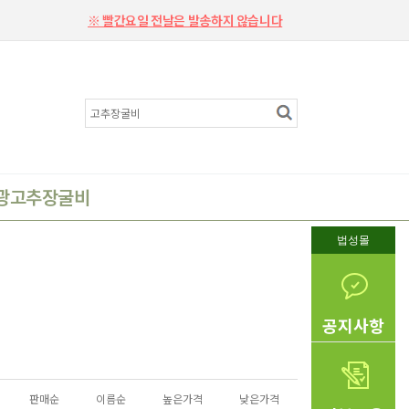
※ 빨간요일 전날은 발송하지 않습니다
광고추장굴비
법성몰
공지사항
판매순
이름순
높은가격
낮은가격