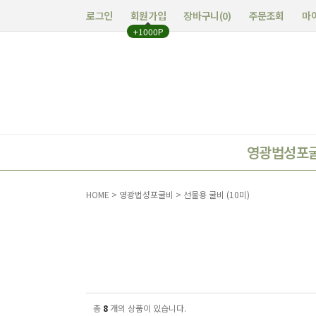
로그인
회원가입
장바구니(
0
)
주문조회
마
+1000P
영광법성포
HOME
>
영광법성포굴비
>
선물용 굴비 (10미)
총
8
개의 상품이 있습니다.