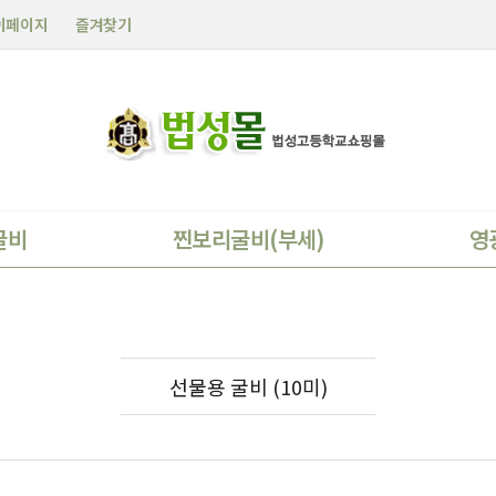
이페이지
즐겨찾기
굴비
찐보리굴비(부세)
영
선물용 굴비 (10미)