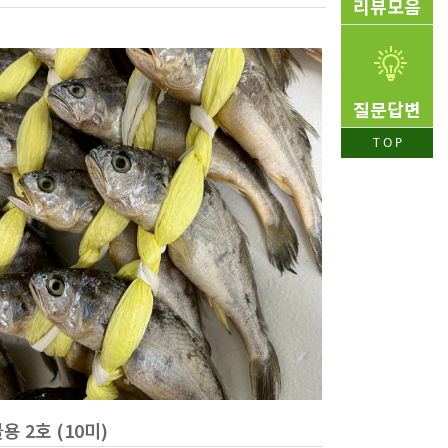
리뷰모음
질문답변
T O P
용 2호 (10미)