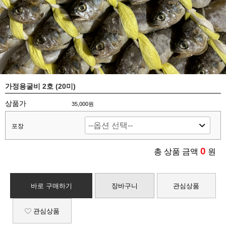
가정용굴비 2호 (20미)
상품가
35,000
원
포장
0
총 상품 금액
원
바로 구매하기
장바구니
관심상품
관심상품