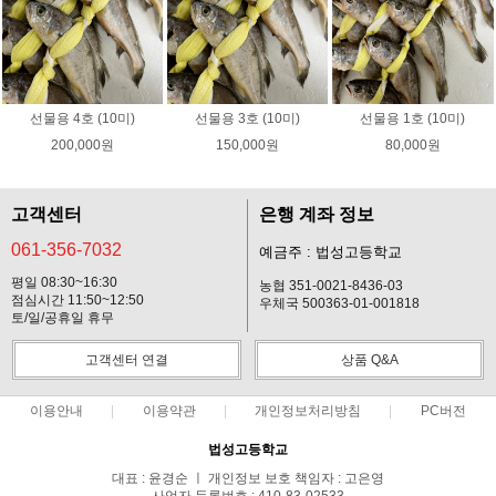
선물용 4호 (10미)
선물용 3호 (10미)
선물용 1호 (10미)
200,000원
150,000원
80,000원
고객센터
은행 계좌 정보
061-356-7032
예금주 : 법성고등학교
평일 08:30~16:30
농협 351-0021-8436-03
점심시간 11:50~12:50
우체국 500363-01-001818
토/일/공휴일 휴무
고객센터 연결
상품 Q&A
이용안내
이용약관
개인정보처리방침
PC버전
법성고등학교
대표 : 윤경순 ㅣ 개인정보 보호 책임자 : 고은영