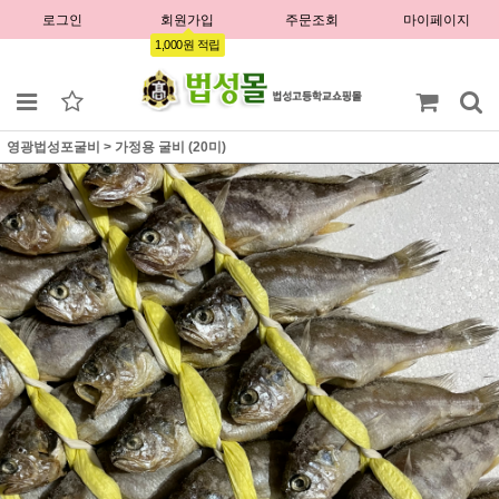
로그인
회원가입
주문조회
마이페이지
1,000원 적립
영광법성포굴비
>
가정용 굴비 (20미)